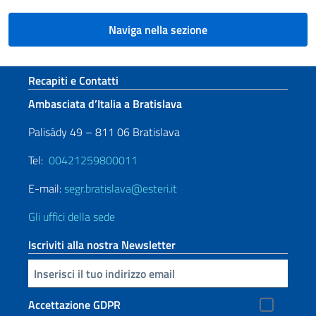
Naviga nella sezione
Sezione footer
Recapiti e Contatti
Ambasciata d’Italia a Bratislava
Palisády 49 – 811 06 Bratislava
Tel:
00421259800011
E-mail:
segr.bratislava@esteri.it
Gli uffici della sede
Iscriviti alla nostra Newsletter
Inserisci la tua email
Accettazione GDPR