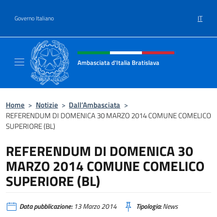
Salta al contenuto
IT
Governo Italiano
Intestazione sito, social e menù
Ambasciata d'Italia Bratislava
Sito Ufficiale Ambasciata d'Italia a Bratisla
Home
>
Notizie
>
Dall’Ambasciata
>
REFERENDUM DI DOMENICA 30 MARZO 2014 COMUNE COMELICO
SUPERIORE (BL)
REFERENDUM DI DOMENICA 30
MARZO 2014 COMUNE COMELICO
SUPERIORE (BL)
Data pubblicazione:
13 Marzo 2014
Tipologia:
News