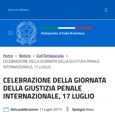
Salta al contenuto
IT
Governo Italiano
Intestazione sito, social e menù
Ambasciata d'Italia Bratislava
Sito Ufficiale Ambasciata d'Italia a Bratisla
Home
>
Notizie
>
Dall’Ambasciata
>
CELEBRAZIONE DELLA GIORNATA DELLA GIUSTIZIA PENALE
INTERNAZIONALE, 17 LUGLIO
CELEBRAZIONE DELLA GIORNATA
DELLA GIUSTIZIA PENALE
INTERNAZIONALE, 17 LUGLIO
Data pubblicazione:
11 Luglio 2013
Tipologia:
News