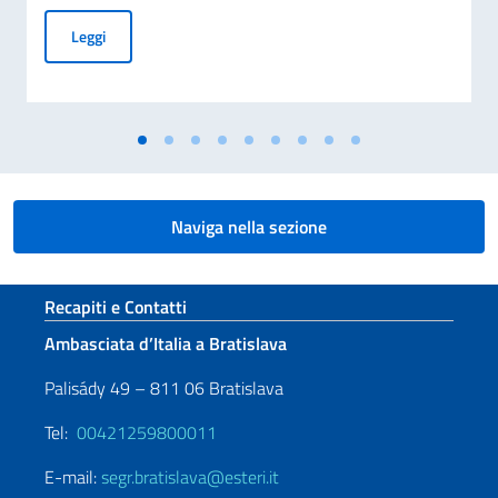
MESSAGGIO DEL VICE PRESIDENTE DEL CONSIGLIO DEI MI
Leggi
Naviga nella sezione
Sezione footer
Recapiti e Contatti
Ambasciata d’Italia a Bratislava
Palisády 49 – 811 06 Bratislava
Tel:
00421259800011
E-mail:
segr.bratislava@esteri.it