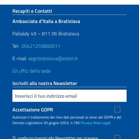
Sezione footer
Recapiti e Contatti
Ambasciata d’Italia a Bratislava
Palisády 49 – 811 06 Bratislava
Tel:
00421259800011
E-mail:
segr.bratislava@esteri.it
Gli uffici della sede
Iscriviti alla nostra Newsletter
Inserisci la tua email
Accettazione GDPR
Autorizzo il trattamento dei miei dati personali ai sensi del GDPR e del
Decreto Legislativo 30 giugno 2003, n.196
Privacy
Note Legali
Sì, voglio iscrivermi alla Newsletter per ricevere