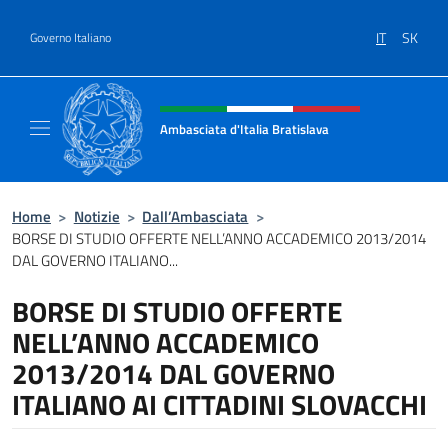
Salta al contenuto
IT
SK
Governo Italiano
Intestazione sito, social e menù
Ambasciata d'Italia Bratislava
Sito Ufficiale Ambasciata d'Italia a Bratisla
Home
>
Notizie
>
Dall’Ambasciata
>
BORSE DI STUDIO OFFERTE NELL’ANNO ACCADEMICO 2013/2014
DAL GOVERNO ITALIANO...
BORSE DI STUDIO OFFERTE
NELL’ANNO ACCADEMICO
2013/2014 DAL GOVERNO
ITALIANO AI CITTADINI SLOVACCHI