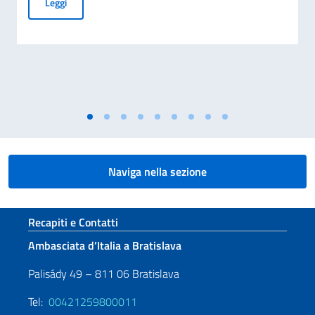
Avviso di assunzione
Leggi
Naviga nella sezione
Sezione footer
Recapiti e Contatti
Ambasciata d’Italia a Bratislava
Palisády 49 – 811 06 Bratislava
Tel:
00421259800011