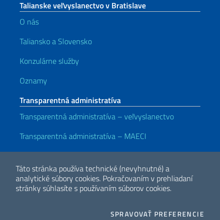
Talianske veľvyslanectvo v Bratislave
O nás
Taliansko a Slovensko
Konzulárne služby
Oznamy
Transparentná administratíva
Transparentná administratíva – veľvyslanectvo
Transparentná administratíva – MAECI
Užitočné odkazy
Táto stránka používa technické (nevyhnutné) a
Note legali
Privacy e cookie policy
Dichiarazione di accessibilità
analytické súbory cookies.
Pokračovaním v prehliadaní
stránky súhlasíte s používaním súborov cookies.
2026 Copyright Ministerstvo zahraničných vecí a medzinárodnej
COO
SPRAVOVAŤ PREFERENCIE