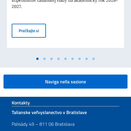
štipendistov talianskej vlády na akademický rok 2026-
2027.
Štipendiá vlády Talianskej republiky na akademický 
Prečítajte si
Naviga nella sezione
Footer section
Kontakty
Talianske veľvyslanectvo v Bratislave
Palisády 49 – 811 06 Bratislava