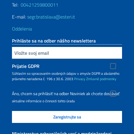
Tel:
00421259800011
E-mail:
segr.bratislava@esteri.it
Oddelenia
Prihláste sa na odber nášho newslettera
Zadajte vašu emailovú adresu
Prijatie GDPR
Súhlasím so spracovaním osobných údajov v zmysle DGPR a záväzného
právneho nariadenia č. 196 z 30.6. 2003
Privacy
Zmluvné podmienky
Áno, chcem sa prihlásiť na odber Noviniek ak chcete dostávať
aktuálne informácie o činnosti tohto úradu
Ministerstvo zahraničných vecí a medzinárodnej