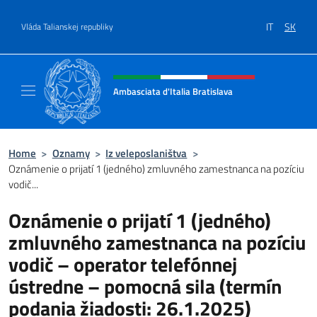
Go to content
IT
SK
Vláda Talianskej republiky
Header, social and menu of site
Ambasciata d'Italia Bratislava
Sito Ufficiale Ambasciata d'Italia a Bratisla
Home
>
Oznamy
>
Iz veleposlaništva
>
Oznámenie o prijatí 1 (jedného) zmluvného zamestnanca na pozíciu
vodič...
Oznámenie o prijatí 1 (jedného)
zmluvného zamestnanca na pozíciu
vodič – operator telefónnej
ústredne – pomocná sila (termín
podania žiadosti: 26.1.2025)