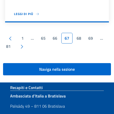
LEGGI DI PIÙ
Paginazione
Pagina precedente
1
…
65
66
67
68
69
…
Pagina successiva
81
Naviga nella sezione
Sezione footer
Recapiti e Contatti
Ambasciata d’Italia a Bratislava
Palisády 49 – 811 06 Bratislava