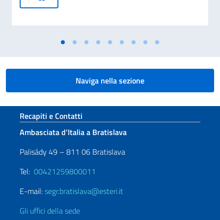
Naviga nella sezione
Sezione footer
Recapiti e Contatti
Ambasciata d’Italia a Bratislava
Palisády 49 – 811 06 Bratislava
Tel:
00421259800011
E-mail:
segr.bratislava@esteri.it
Gli uffici della sede