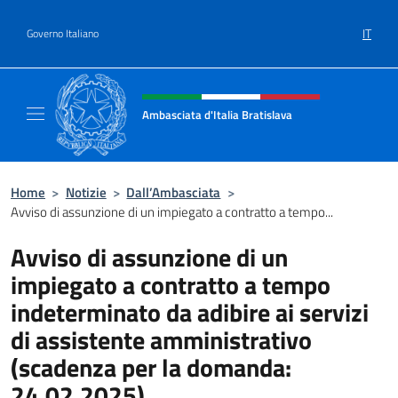
Salta al contenuto
IT
Governo Italiano
Intestazione sito, social e menù
Ambasciata d'Italia Bratislava
Sito Ufficiale Ambasciata d'Italia a Bratisla
Home
>
Notizie
>
Dall’Ambasciata
>
Avviso di assunzione di un impiegato a contratto a tempo...
Avviso di assunzione di un
impiegato a contratto a tempo
indeterminato da adibire ai servizi
di assistente amministrativo
(scadenza per la domanda:
24.02.2025)